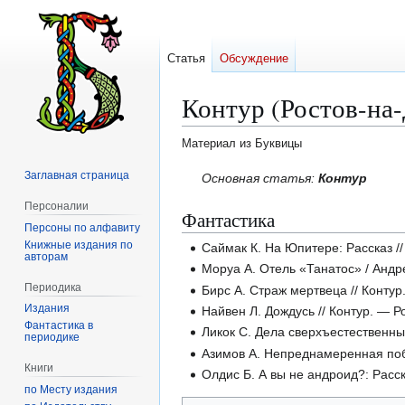
Статья
Обсуждение
Контур (Ростов-на
Материал из Буквицы
Заглавная страница
Перейти
Перейти
Основная статья:
Контур
к
к
Персоналии
Фантастика
навигации
поиску
Персоны по алфавиту
Книжные издания по
Саймак К. На Юпитере: Рассказ //
авторам
Моруа А. Отель «Танатос» / Андре
Периодика
Бирс А. Страж мертвеца // Контур
Издания
Найвен Л. Дождусь // Контур. — Р
Фантастика в
Ликок С. Дела сверхъестественные
периодике
Азимов А. Непреднамеренная побе
Книги
Олдис Б. А вы не андроид?: Расска
по Месту издания