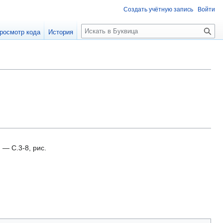
Создать учётную запись
Войти
П
росмотр кода
История
о
и
с
к
 — С.3-8, рис.