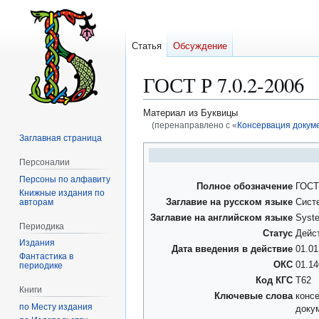
Статья
Обсуждение
ГОСТ Р 7.0.2-2006
Материал из Буквицы
(перенаправлено с «
Консервация докуме
Заглавная страница
Перейти
Перейти
Персоналии
к
к
Персоны по алфавиту
навигации
поиску
Полное обозначение
ГОСТ 
Книжные издания по
авторам
Заглавие на русском языке
Сист
Заглавие на английском языке
Syste
Периодика
Статус
Дейс
Издания
Дата введения в действие
01.01
Фантастика в
ОКС
01.14
периодике
Код КГС
Т62
Книги
Ключевые слова
конс
по Месту издания
доку