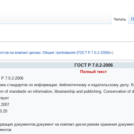
Читать
П
нтов на компакт-дисках. Общие требования (ГОСТ Р 7.0.2-2006)
»)
ГОСТ Р 7.0.2-2006
Полный текст
Р 7.0.2-2006
ема стандартов по информации, библиотечному и издательскому делу. К
m of standards on information, librarianship and publishing. Conservation o
твует
.2007
0.20
ервация документов;документ на компакт-диске;режим хранения докумен
ментов