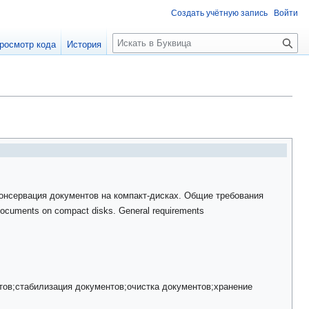
Создать учётную запись
Войти
П
росмотр кода
История
о
и
с
к
онсервация документов на компакт-дисках. Общие требования
f documents on compact disks. General requirements
тов;стабилизация документов;очистка документов;хранение