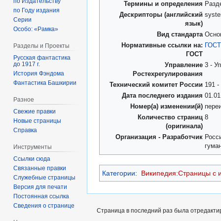
по Издательству
Термины и определения
Разд
по Году издания
Дескрипторы (английский
syste
Серии
язык)
Особо: «Рамка»
Вид стандарта
Осно
Нормативные ссылки на:
ГОСТ
Разделы и Проекты
ГОСТ
Русская фантастика
до 1917 г.
Управление
3 - 
История Фэндома
Ростехрегулирования
Фантастика Башкирии
Технический комитет России
191 
Дата последнего издания
01.01
Разное
Номер(а) изменении(й)
пере
Свежие правки
Количество страниц
8
Новые страницы
(оригинала)
Справка
Организация - Разработчик
Росс
гума
Инструменты
Ссылки сюда
Связанные правки
Категории
:
Википедия:Страницы с 
Служебные страницы
Версия для печати
Постоянная ссылка
Сведения о странице
Страница в последний раз была отредактир