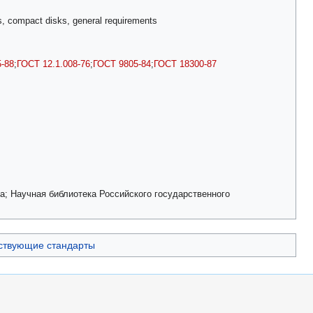
ts, compact disks, general requirements
5-88
;
ГОСТ 12.1.008-76
;
ГОСТ 9805-84
;
ГОСТ 18300-87
а; Научная библиотека Российского государственного
ствующие стандарты