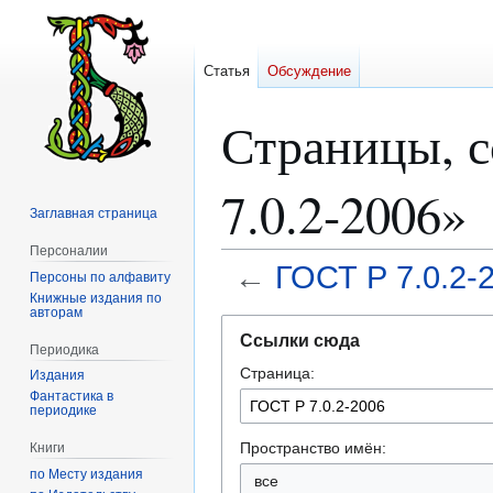
Статья
Обсуждение
Страницы, 
7.0.2-2006»
Заглавная страница
Персоналии
←
ГОСТ Р 7.0.2-
Персоны по алфавиту
Книжные издания по
авторам
Перейти
Перейти
Ссылки сюда
к
к
Периодика
Страница:
навигации
поиску
Издания
Фантастика в
периодике
Пространство имён:
Книги
по Месту издания
все