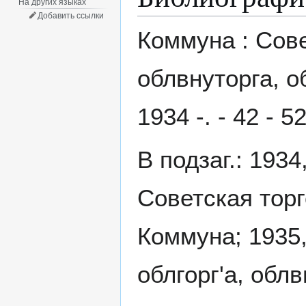
На других языках
Добавить ссылки
Коммуна : Сове
облвнуторга, о
1934 -. - 42 - 5
В подзаг.: 193
Советская торг
Коммуна; 1935
облгорг'а, обл