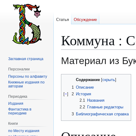
Статья
Обсуждение
Коммуна : С
Материал из Бу
Заглавная страница
Персоналии
Персоны по алфавиту
Перейти
Перейти
Содержание
Книжные издания по
к
к
авторам
1
Описание
навигации
поиску
[
−
]
2
История
Периодика
2.1
Названия
Издания
2.2
Главные редакторы
Фантастика в
периодике
3
Библиографическая справка
Книги
Описание
по Месту издания