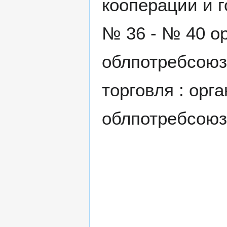
кооперации и г
№ 36 - № 40 ор
облпотребсоюза
торговля : орг
облпотребсоюза