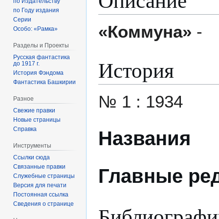
по Издательству
по Году издания
Серии
«Коммуна»
-
Особо: «Рамка»
Разделы и Проекты
Русская фантастика
История
до 1917 г.
История Фэндома
Фантастика Башкирии
№ 1 : 1934
Разное
Свежие правки
Новые страницы
Справка
Названия
Инструменты
Ссылки сюда
Связанные правки
Главные ре
Служебные страницы
Версия для печати
Постоянная ссылка
Сведения о странице
Библиографи