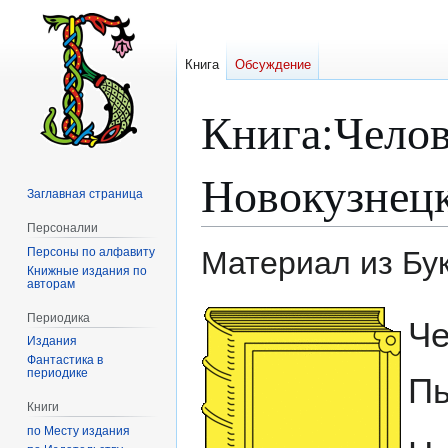
Книга
Обсуждение
Книга
:
Челов
Новокузнецк
Заглавная страница
Персоналии
Персоны по алфавиту
Материал из Бу
Книжные издания по
авторам
Перейти
Перейти
Периодика
Че
к
к
Издания
навигации
поиску
Фантастика в
периодике
Пь
Книги
по Месту издания