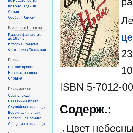
ра
по Издательству
по Году издания
Серии
Ле
Особо: «Рамка»
Разделы и Проекты
це
Русская фантастика
до 1917 г.
История Фэндома
23
Фантастика Башкирии
Разное
10
Свежие правки
Новые страницы
Справка
ISBN 5-7012-004
Инструменты
Ссылки сюда
Связанные правки
Содерж.:
Служебные страницы
Версия для печати
Постоянная ссылка
Сведения о странице
Цвет небесный