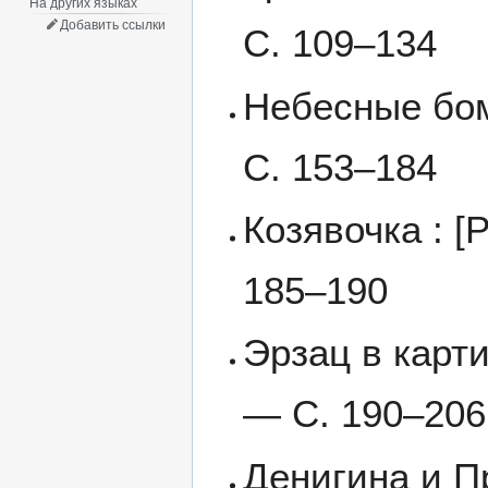
На других языках
Добавить ссылки
С. 109–134
Небесные бом
С. 153–184
Козявочка : [
185–190
Эрзац в карти
— С. 190–206
Денигина и Пр