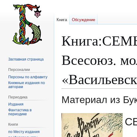
Книга
Обсуждение
Книга
:
СЕМЬ
Всесоюз. мо
Заглавная страница
Персоналии
«Васильевск
Персоны по алфавиту
Книжные издания по
авторам
Материал из Бу
Периодика
Издания
Фантастика в
периодике
Перейти
Перейти
СЕ
к
к
Книги
навигации
поиску
по Месту издания