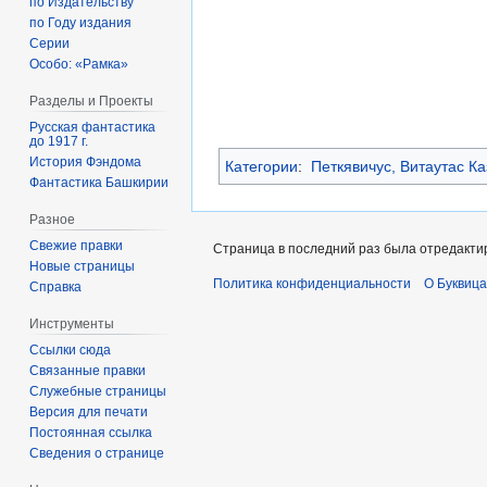
по Издательству
по Году издания
Серии
Особо: «Рамка»
Разделы и Проекты
Русская фантастика
до 1917 г.
История Фэндома
Категории
:
Петкявичус, Витаутас Ка
Фантастика Башкирии
Разное
Свежие правки
Страница в последний раз была отредактир
Новые страницы
Политика конфиденциальности
О Буквица
Справка
Инструменты
Ссылки сюда
Связанные правки
Служебные страницы
Версия для печати
Постоянная ссылка
Сведения о странице