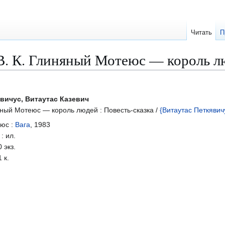
Читать
П
В. К. Глиняный Мотеюс — король лю
вичус, Витаутас Казевич
ный Мотеюс — король людей : Повесть-сказка /
{Витаутас Петкявич
юс :
Вага
, 1983
 : ил.
 экз.
1 к.