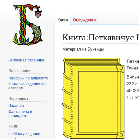
Книга
Обсуждение
Книга
:
Петкявичус 
Материал из Буквицы
Заглавная страница
Перейти
Перейти
Петкя
к
к
Глиня
Персоналии
навигации
поиску
Вильн
Персоны по алфавиту
232 с.
Книжные издания по
авторам
40 000
1 р. 9
Периодика
Издания
Фантастика в
периодике
Книги
по Месту издания