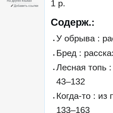
1 р.
На других языках
Добавить ссылки
Содерж.:
У обрыва : ра
Бред : расска
Лесная топь :
43–132
Когда-то : из
133–163