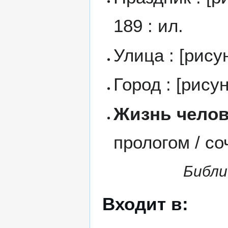
189 : ил.
Улица : [рису
Город : [рисун
Жизнь челов
прологом / со
Библи
Входит в: