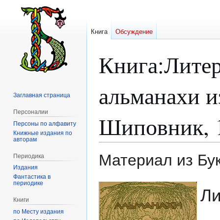
Книга
Обсуждение
Книга
:
Литер
альманахи и
Заглавная страница
Персоналии
Шиповник, 1
Персоны по алфавиту
Книжные издания по
авторам
Материал из Бу
Периодика
Издания
Фантастика в
периодике
Перейти
Перейти
Ли
к
к
Книги
навигации
поиску
по Месту издания