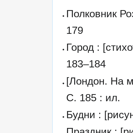
Полковник Роз
179
Город : [стих
183–184
[Лондон. На м
С. 185 : ил.
Будни : [рису
Праздник : [р