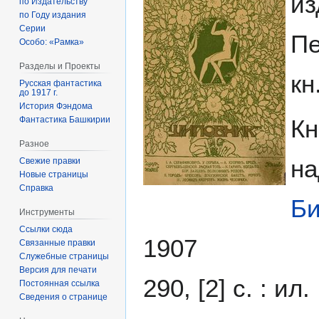
из
по Издательству
по Году издания
Серии
Пе
Особо: «Рамка»
Разделы и Проекты
кн
Русская фантастика
до 1917 г.
История Фэндома
Кн
Фантастика Башкирии
Разное
на
Свежие правки
Новые страницы
Справка
Б
Инструменты
Ссылки сюда
1907
Связанные правки
Служебные страницы
Версия для печати
290, [2] с. : ил.
Постоянная ссылка
Сведения о странице