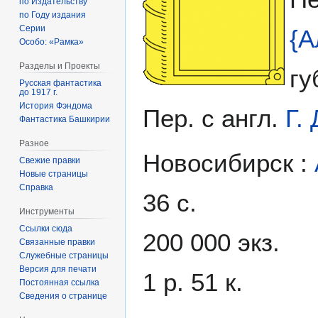
по Издательству
по Году издания
Серии
{А
Особо: «Рамка»
Разделы и Проекты
гу
Русская фантастика
до 1917 г.
История Фэндома
Пер. с англ.
Г.
Фантастика Башкирии
Разное
Новосибирск :
Свежие правки
Новые страницы
Справка
36 с.
Инструменты
Ссылки сюда
200 000 экз.
Связанные правки
Служебные страницы
Версия для печати
1 р. 51 к.
Постоянная ссылка
Сведения о странице