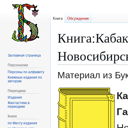
Книга
Обсуждение
Книга
:
Кабак
Новосибирс
Заглавная страница
Персоналии
Персоны по алфавиту
Материал из Бу
Книжные издания по
авторам
Перейти
Перейти
Периодика
Ка
к
к
Издания
навигации
поиску
Фантастика в
периодике
Га
Книги
по Месту издания
Не