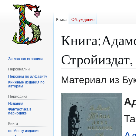
Книга
Обсуждение
Книга
:
Адамо
Стройиздат,
Заглавная страница
Персоналии
Персоны по алфавиту
Материал из Бу
Книжные издания по
авторам
Перейти
Перейти
Периодика
А
к
к
Издания
навигации
поиску
Фантастика в
периодике
Та
Книги
по Месту издания
А