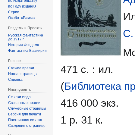
по Издательству
по Году издания
Серии
И
Особо: «Рамка»
Разделы и Проекты
С.
Русская фантастика
до 1917 г.
История Фэндома
Мо
Фантастика Башкирии
Разное
471 с. : ил.
Свежие правки
Новые страницы
Справка
(
Библиотека п
Инструменты
Ссылки сюда
416 000 экз.
Связанные правки
Служебные страницы
Версия для печати
1 р. 31 к.
Постоянная ссылка
Сведения о странице