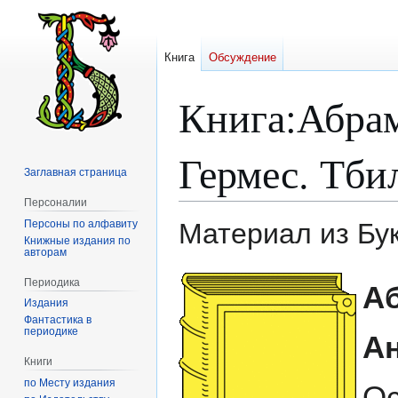
Книга
Обсуждение
Книга
:
Абра
Гермес. Тби
Заглавная страница
Персоналии
Персоны по алфавиту
Материал из Бу
Книжные издания по
авторам
Перейти
Перейти
Периодика
А
к
к
Издания
навигации
поиску
Фантастика в
периодике
А
Книги
по Месту издания
Ос