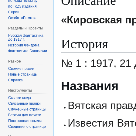
по Издательству
по Году издания
Серии
«Кировская п
Особо: «Рамка»
Разделы и Проекты
Русская фантастика
История
до 1917 г.
История Фэндома
Фантастика Башкирии
№ 1 : 1917, 21 
Разное
Свежие правки
Новые страницы
Справка
Названия
Инструменты
Ссылки сюда
Вятская правда
Связанные правки
Служебные страницы
Версия для печати
Известия Вят
Постоянная ссылка
Сведения о странице