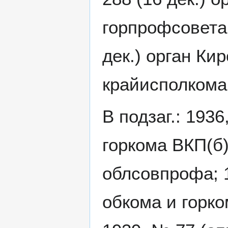
горпрофсовета;
дек.) орган Ки
крайисполкома
В подзаг.: 1936
горкома ВКП(б)
облсовпрофа; 1
обкома и горко