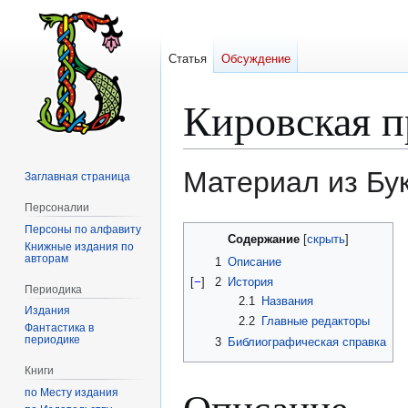
Статья
Обсуждение
Кировская п
Материал из Бу
Заглавная страница
Персоналии
Персоны по алфавиту
Перейти
Перейти
Содержание
Книжные издания по
к
к
авторам
1
Описание
навигации
поиску
[
−
]
2
История
Периодика
2.1
Названия
Издания
2.2
Главные редакторы
Фантастика в
периодике
3
Библиографическая справка
Книги
Описание
по Месту издания