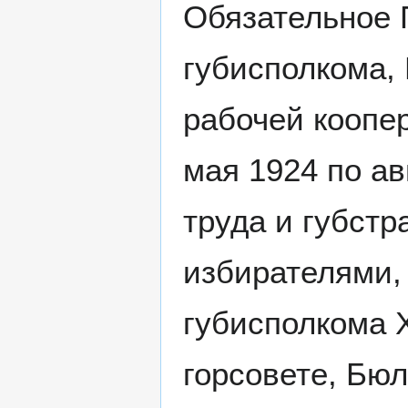
Обязательное 
губисполкома,
рабочей коопер
мая 1924 по ав
труда и губстр
избирателями,
губисполкома X
горсовете, Бю