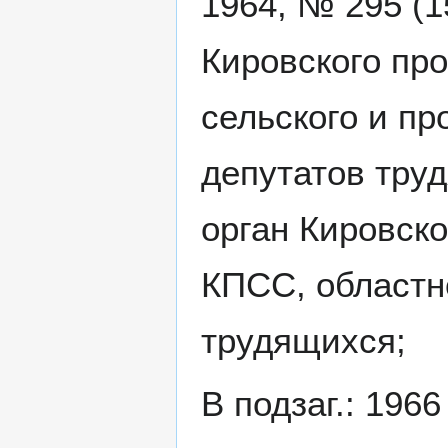
1964, № 295 (1
Кировского пр
сельского и п
депутатов труд
орган Кировско
КПСС, областно
трудящихся;
В подзаг.: 196