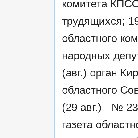
комитета КПСС
трудящихся; 197
областного ко
народных депут
(авг.) орган К
областного Со
(29 авг.) - № 
газета областн