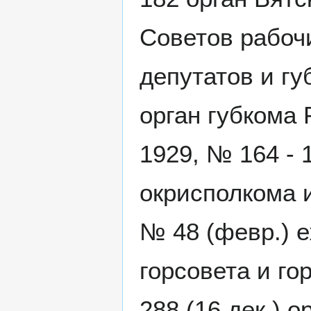
Советов рабоч
депутатов и гу
орган губкома 
1929, № 164 - 
окрисполкома и
№ 48 (февр.) е
горсовета и го
288 (16 дек.) о