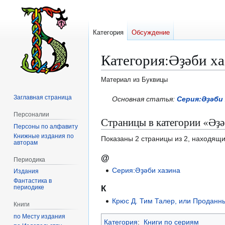
Категория
Обсуждение
Категория
:
Әҙәби ха
Материал из Буквицы
Заглавная страница
Перейти
Перейти
Основная статья:
Серия:Әҙәби
к
к
Персоналии
Страницы в категории «Әҙә
навигации
поиску
Персоны по алфавиту
Книжные издания по
Показаны 2 страницы из 2, находящи
авторам
@
Периодика
Серия:Әҙәби хазина
Издания
Фантастика в
периодике
К
Крюс Д. Тим Талер, или Проданн
Книги
по Месту издания
Категория
:
Книги по сериям