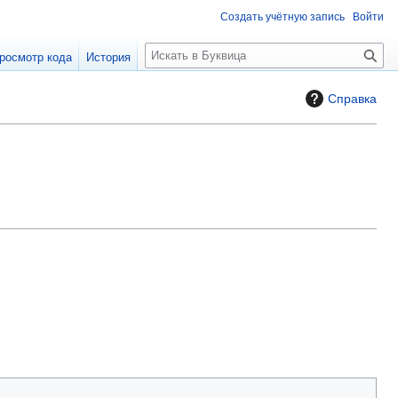
Создать учётную запись
Войти
П
росмотр кода
История
о
и
Справка
с
к