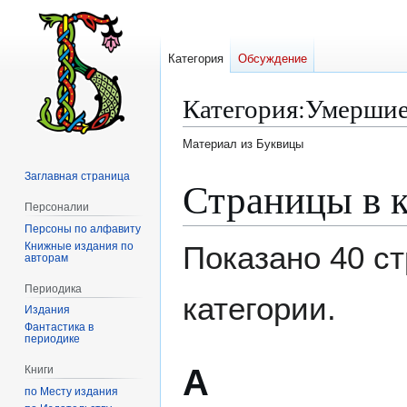
Категория
Обсуждение
Категория
:
Умершие 
Материал из Буквицы
Заглавная страница
Перейти
Перейти
Страницы в к
к
к
Персоналии
навигации
поиску
Персоны по алфавиту
Книжные издания по
Показано 40 ст
авторам
Периодика
категории.
Издания
Фантастика в
периодике
А
Книги
по Месту издания