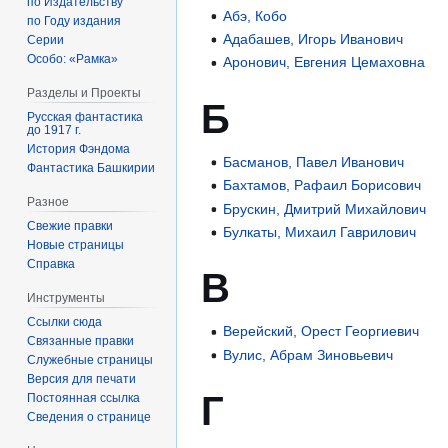
по Издательству
Абэ, Кобо
по Году издания
Адабашев, Игорь Иванович
Серии
Особо: «Рамка»
Аронович, Евгения Цемаховна
Разделы и Проекты
Б
Русская фантастика
до 1917 г.
История Фэндома
Басманов, Павел Иванович
Фантастика Башкирии
Бахтамов, Рафаил Борисович
Разное
Брускин, Дмитрий Михайлович
Свежие правки
Булкаты, Михаил Гаврилович
Новые страницы
Справка
В
Инструменты
Ссылки сюда
Верейский, Орест Георгиевич
Связанные правки
Вулис, Абрам Зиновьевич
Служебные страницы
Версия для печати
Г
Постоянная ссылка
Сведения о странице