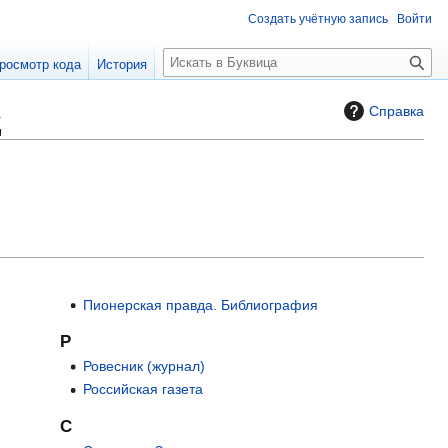
Создать учётную запись
Войти
П
росмотр кода
История
о
и
д
Справка
с
к
Пионерская правда. Библиография
Р
Ровесник (журнал)
Российская газета
С