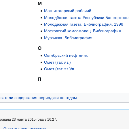
М
Магнитогорский рабочий
Молодёжная газета Республики Башкортост
Молодёжная газета. Библиография. 1998
Московский комсомолец. Библиография
Мурзилка. Библиография
О
Октябрьский нефтяник
Омет (тат. яз.)
Омет (тат. яз.)/tt
П
азатели содержания периодики по годам
ована 23 марта 2015 года в 16:27.
Отказ от ответственности