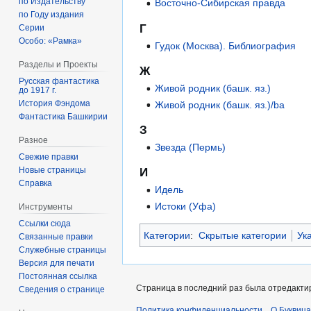
по Издательству
Восточно-Сибирская правда
по Году издания
Г
Серии
Особо: «Рамка»
Гудок (Москва). Библиография
Разделы и Проекты
Ж
Русская фантастика
Живой родник (башк. яз.)
до 1917 г.
История Фэндома
Живой родник (башк. яз.)/ba
Фантастика Башкирии
З
Разное
Звезда (Пермь)
Свежие правки
Новые страницы
И
Справка
Идель
Истоки (Уфа)
Инструменты
Ссылки сюда
Категории
:
Скрытые категории
Ук
Связанные правки
Служебные страницы
Версия для печати
Постоянная ссылка
Страница в последний раз была отредактир
Сведения о странице
Политика конфиденциальности
О Буквица