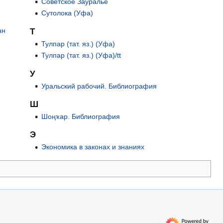
Советское Зауралье
Сутолока (Уфа)
ан
Т
Тулпар (тат. яз.) (Уфа)
Тулпар (тат. яз.) (Уфа)/tt
У
Уральский рабочий. Библиография
Ш
Шоңҡар. Библиография
Э
Экономика в законах и знаниях