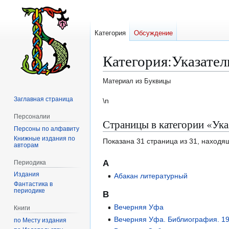
Категория
Обсуждение
Категория
:
Указател
Материал из Буквицы
Заглавная страница
Перейти
Перейти
\n
к
к
Персоналии
Страницы в категории «Ука
навигации
поиску
Персоны по алфавиту
Книжные издания по
Показана 31 страница из 31, находя
авторам
А
Периодика
Издания
Абакан литературный
Фантастика в
периодике
В
Вечерняя Уфа
Книги
Вечерняя Уфа. Библиография. 1
по Месту издания