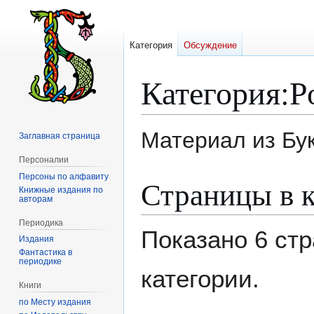
Категория
Обсуждение
Категория
:
Р
Материал из Бу
Заглавная страница
Персоналии
Персоны по алфавиту
Перейти
Перейти
Страницы в к
Книжные издания по
к
к
авторам
навигации
поиску
Периодика
Показано 6 стр
Издания
Фантастика в
периодике
категории.
Книги
по Месту издания