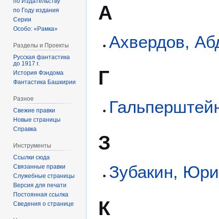
по Издательству
А
по Году издания
Серии
Особо: «Рамка»
Ахвердов, Аб
Разделы и Проекты
Русская фантастика
до 1917 г.
Г
История Фэндома
Фантастика Башкирии
Разное
Гальперштейн
Свежие правки
Новые страницы
Справка
З
Инструменты
Ссылки сюда
Зубакин, Юр
Связанные правки
Служебные страницы
Версия для печати
Постоянная ссылка
К
Сведения о странице