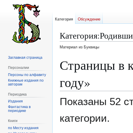
Категория
Обсуждение
Категория
:
Родившие
Материал из Буквицы
Заглавная страница
Перейти
Перейти
Страницы в к
к
к
Персоналии
навигации
поиску
Персоны по алфавиту
году»
Книжные издания по
авторам
Периодика
Показаны 52 с
Издания
Фантастика в
периодике
категории.
Книги
по Месту издания