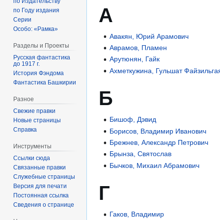
по Издательству
А
по Году издания
Серии
Особо: «Рамка»
Авакян, Юрий Арамович
Разделы и Проекты
Аврамов, Пламен
Русская фантастика
Арутюнян, Гайк
до 1917 г.
Ахметкужина, Гульшат Файзильга
История Фэндома
Фантастика Башкирии
Б
Разное
Свежие правки
Бишоф, Дэвид
Новые страницы
Справка
Борисов, Владимир Иванович
Брежнев, Александр Петрович
Инструменты
Брынза, Святослав
Ссылки сюда
Бычков, Михаил Абрамович
Связанные правки
Служебные страницы
Г
Версия для печати
Постоянная ссылка
Сведения о странице
Гаков, Владимир