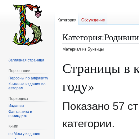
Категория
Обсуждение
Категория
:
Родившие
Материал из Буквицы
Заглавная страница
Перейти
Перейти
Страницы в к
к
к
Персоналии
навигации
поиску
Персоны по алфавиту
году»
Книжные издания по
авторам
Периодика
Показано 57 ст
Издания
Фантастика в
периодике
категории.
Книги
по Месту издания