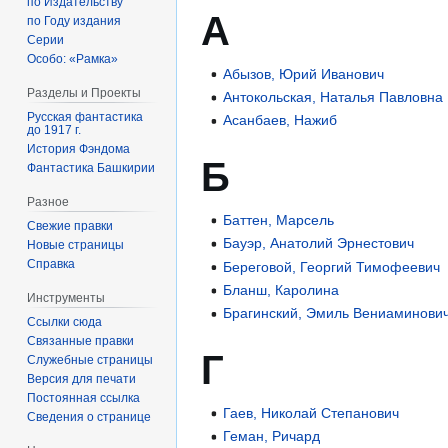
по Издательству
А
по Году издания
Серии
Особо: «Рамка»
Абызов, Юрий Иванович
Разделы и Проекты
Антокольская, Наталья Павловна
Русская фантастика
Асанбаев, Нажиб
до 1917 г.
История Фэндома
Б
Фантастика Башкирии
Разное
Баттен, Марсель
Свежие правки
Бауэр, Анатолий Эрнестович
Новые страницы
Справка
Береговой, Георгий Тимофеевич
Бланш, Каролина
Инструменты
Брагинский, Эмиль Вениаминови
Ссылки сюда
Связанные правки
Г
Служебные страницы
Версия для печати
Постоянная ссылка
Гаев, Николай Степанович
Сведения о странице
Геман, Ричард