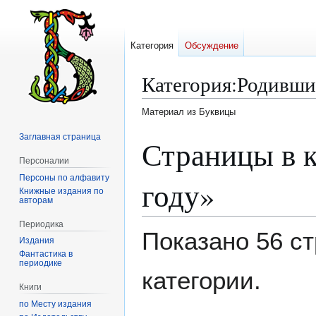
Категория
Обсуждение
Категория
:
Родившие
Материал из Буквицы
Заглавная страница
Перейти
Перейти
Страницы в к
к
к
Персоналии
навигации
поиску
Персоны по алфавиту
году»
Книжные издания по
авторам
Периодика
Показано 56 ст
Издания
Фантастика в
периодике
категории.
Книги
по Месту издания