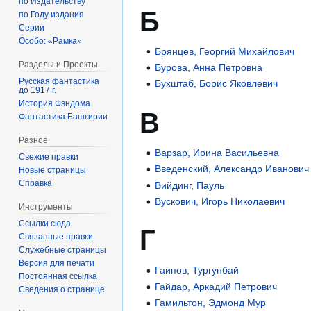
по Издательству
Б
по Году издания
Серии
Особо: «Рамка»
Брянцев, Георгий Михайлович
Разделы и Проекты
Бурова, Анна Петровна
Русская фантастика
Бухштаб, Борис Яковлевич
до 1917 г.
История Фэндома
В
Фантастика Башкирии
Разное
Варзар, Ирина Васильевна
Свежие правки
Введенский, Александр Иванович
Новые страницы
Справка
Вийдинг, Пауль
Вускович, Игорь Николаевич
Инструменты
Ссылки сюда
Г
Связанные правки
Служебные страницы
Версия для печати
Гаипов, Тургунбай
Постоянная ссылка
Гайдар, Аркадий Петрович
Сведения о странице
Гамильтон, Эдмонд Мур