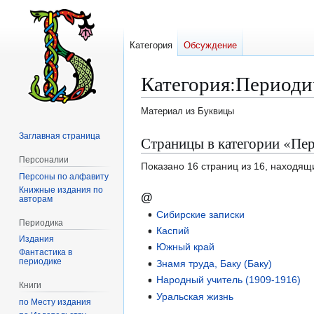
Категория
Обсуждение
Категория
:
Периодич
Материал из Буквицы
Заглавная страница
Перейти
Перейти
Страницы в категории «Пер
к
к
Персоналии
Показано 16 страниц из 16, находящ
навигации
поиску
Персоны по алфавиту
Книжные издания по
@
авторам
Сибирские записки
Периодика
Каспий
Издания
Южный край
Фантастика в
периодике
Знамя труда, Баку (Баку)
Народный учитель (1909-1916)
Книги
Уральская жизнь
по Месту издания