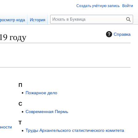
Создать учётную запись
Войти
П
росмотр кода
История
о
и
19 году
Справка
с
к
П
Пожарное дело
С
Современная Пермь
Т
вности
Труды Архангельского статистического комитета