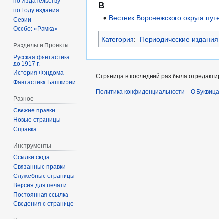
по Издательству
В
по Году издания
Вестник Воронежского округа пу
Серии
Особо: «Рамка»
Категория
:
Периодические издания
Разделы и Проекты
Русская фантастика
до 1917 г.
История Фэндома
Страница в последний раз была отредактир
Фантастика Башкирии
Политика конфиденциальности
О Буквица
Разное
Свежие правки
Новые страницы
Справка
Инструменты
Ссылки сюда
Связанные правки
Служебные страницы
Версия для печати
Постоянная ссылка
Сведения о странице