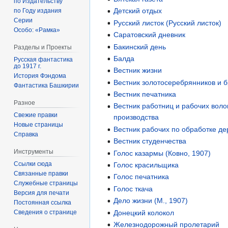
по Издательству
Детский отдых
по Году издания
Серии
Русский листок (Русский листок)
Особо: «Рамка»
Саратовский дневник
Бакинский день
Разделы и Проекты
Балда
Русская фантастика
до 1917 г.
Вестник жизни
История Фэндома
Вестник золотосеребрянников и 
Фантастика Башкирии
Вестник печатника
Разное
Вестник работниц и рабочих воло
Свежие правки
производства
Новые страницы
Вестник рабочих по обработке де
Справка
Вестник студенчества
Инструменты
Голос казармы (Ковно, 1907)
Ссылки сюда
Голос красильщика
Связанные правки
Голос печатника
Служебные страницы
Голос ткача
Версия для печати
Дело жизни (М., 1907)
Постоянная ссылка
Сведения о странице
Донецкий колокол
Железнодорожный пролетарий