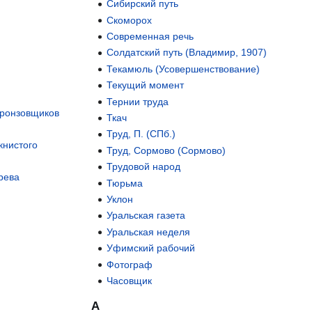
Сибирский путь
Скоморох
Современная речь
Солдатский путь (Владимир, 1907)
Текамюль (Усовершенствование)
Текущий момент
Тернии труда
бронзовщиков
Ткач
Труд, П. (СПб.)
книстого
Труд, Сормово (Сормово)
Трудовой народ
рева
Тюрьма
Уклон
Уральская газета
Уральская неделя
Уфимский рабочий
Фотограф
Часовщик
А