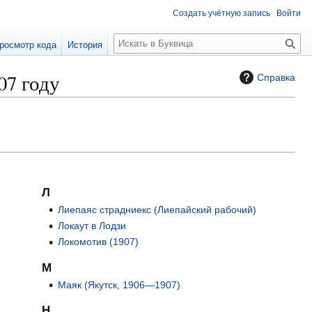
Создать учётную запись
Войти
П
росмотр кода
История
о
и
07 году
Справка
с
к
Л
Лиепаяс страдниекс (Лиепайский рабочий)
Локаут в Лодзи
Локомотив (1907)
М
Маяк (Якутск, 1906—1907)
Н