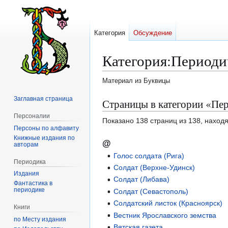
Категория
Обсуждение
Категория
:
Периодич
Материал из Буквицы
Заглавная страница
Перейти
Перейти
Страницы в категории «Пер
к
к
Персоналии
Показано 138 страниц из 138, наход
навигации
поиску
Персоны по алфавиту
Книжные издания по
@
авторам
Голос солдата (Рига)
Периодика
Солдат (Верхне-Удинск)
Издания
Солдат (Либава)
Фантастика в
периодике
Солдат (Севастополь)
Солдатский листок (Красноярск)
Книги
Вестник Ярославского земства
по Месту издания
Вятская газета