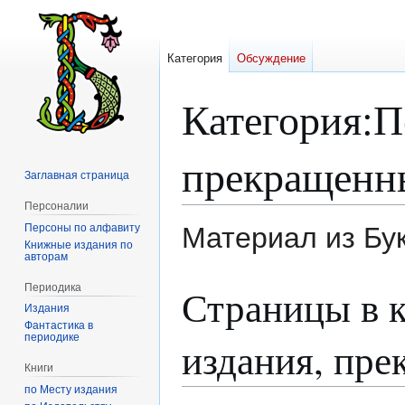
Категория
Обсуждение
Категория
:
П
прекращенны
Заглавная страница
Персоналии
Персоны по алфавиту
Материал из Бу
Книжные издания по
авторам
Перейти
Перейти
Периодика
Страницы в 
к
к
Издания
навигации
поиску
Фантастика в
периодике
издания, пре
Книги
по Месту издания