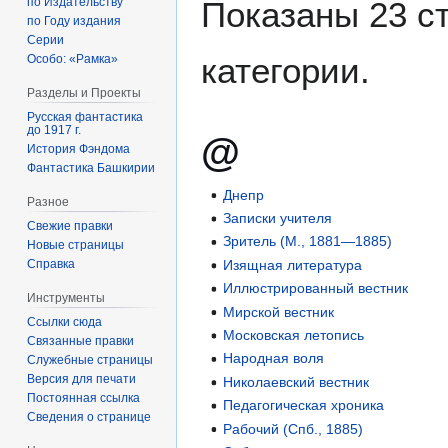
по Издательству
Показаны 23 с
по Году издания
Серии
категории.
Особо: «Рамка»
Разделы и Проекты
Русская фантастика
до 1917 г.
@
История Фэндома
Фантастика Башкирии
Днепр
Разное
Записки учителя
Свежие правки
Зритель (М., 1881—1885)
Новые страницы
Справка
Изящная литература
Иллюстрированный вестник
Инструменты
Мирской вестник
Ссылки сюда
Московская летопись
Связанные правки
Народная воля
Служебные страницы
Версия для печати
Николаевский вестник
Постоянная ссылка
Педагогическая хроника
Сведения о странице
Рабочий (Спб., 1885)