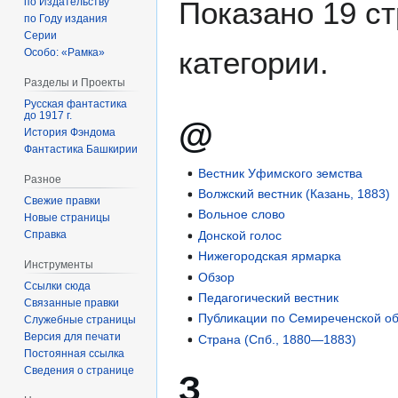
по Издательству
Показано 19 ст
по Году издания
Серии
категории.
Особо: «Рамка»
Разделы и Проекты
Русская фантастика
до 1917 г.
@
История Фэндома
Фантастика Башкирии
Вестник Уфимского земства
Разное
Волжский вестник (Казань, 1883)
Свежие правки
Вольное слово
Новые страницы
Справка
Донской голос
Нижегородская ярмарка
Инструменты
Обзор
Ссылки сюда
Педагогический вестник
Связанные правки
Публикации по Семиреченской об
Служебные страницы
Версия для печати
Страна (Спб., 1880—1883)
Постоянная ссылка
Сведения о странице
З