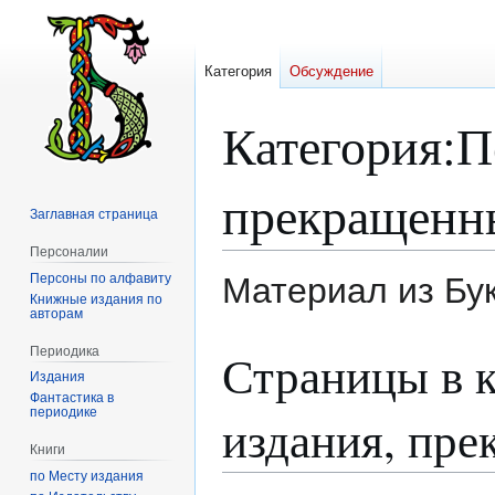
Категория
Обсуждение
Категория
:
П
прекращенны
Заглавная страница
Персоналии
Персоны по алфавиту
Материал из Бу
Книжные издания по
авторам
Перейти
Перейти
Периодика
Страницы в 
к
к
Издания
навигации
поиску
Фантастика в
периодике
издания, пре
Книги
по Месту издания