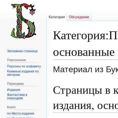
Категория
Обсуждение
Категория
:
П
основанные 
Заглавная страница
Персоналии
Персоны по алфавиту
Материал из Бу
Книжные издания по
авторам
Перейти
Перейти
Периодика
Страницы в 
к
к
Издания
навигации
поиску
Фантастика в
периодике
издания, осн
Книги
по Месту издания