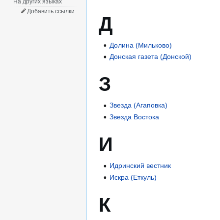
На других языках
Добавить ссылки
Д
Долина (Мильково)
Донская газета (Донской)
З
Звезда (Агаповка)
Звезда Востока
И
Идринский вестник
Искра (Еткуль)
К