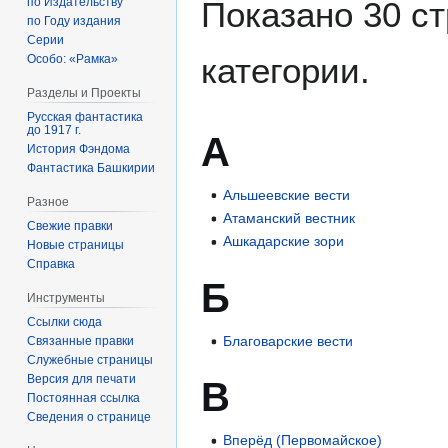
по Издательству
Показано 30 ст
по Году издания
Серии
категории.
Особо: «Рамка»
Разделы и Проекты
Русская фантастика
до 1917 г.
А
История Фэндома
Фантастика Башкирии
Альшеевские вести
Разное
Атаманский вестник
Свежие правки
Ашкадарские зори
Новые страницы
Справка
Б
Инструменты
Ссылки сюда
Благоварские вести
Связанные правки
Служебные страницы
Версия для печати
В
Постоянная ссылка
Сведения о странице
Вперёд (Первомайское)