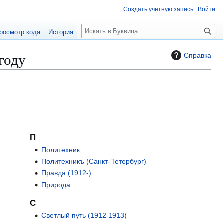
Создать учётную запись
Войти
П
росмотр кода
История
о
и
году
Справка
с
к
П
Политехник
Политехникъ (Санкт-Петербург)
Правда (1912-)
Природа
С
Светлый путь (1912-1913)