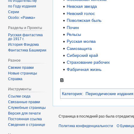
по Издательству
Невская звезда
по Году издания
Серии
Невский голос
Особо: «Рамка»
Поволжская быль
Почин
Разделы и Проекты
Рельсы
Русская фантастика
до 1917 г.
Русская молва
История Фэндома
Самозащита
Фантастика Башкирии
Сибирский край
Разное
Страхование рабочих
Свежие правки
Фабричная жизнь
Новые страницы
Справка
В
Инструменты
Категория
:
Периодические издания 
Ссылки сюда
Связанные правки
Служебные страницы
Версия для печати
Страница в последний раз была отредактир
Постоянная ссылка
Сведения о странице
Политика конфиденциальности
О Буквица