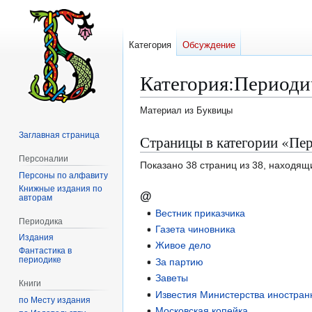
Категория
Обсуждение
Категория
:
Периодич
Материал из Буквицы
Заглавная страница
Перейти
Перейти
Страницы в категории «Пер
к
к
Персоналии
Показано 38 страниц из 38, находящ
навигации
поиску
Персоны по алфавиту
Книжные издания по
@
авторам
Вестник приказчика
Периодика
Газета чиновника
Издания
Живое дело
Фантастика в
периодике
За партию
Заветы
Книги
Известия Министерства иностран
по Месту издания
Московская копейка