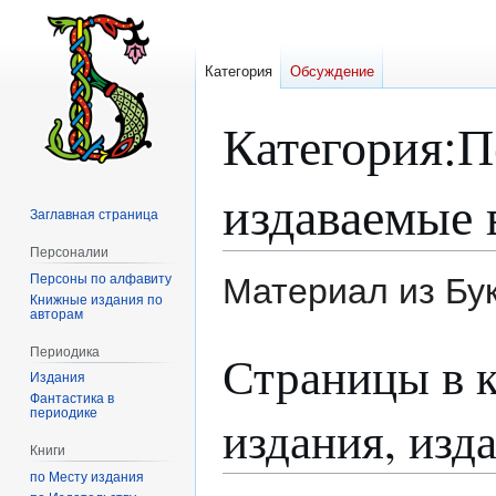
Категория
Обсуждение
Категория
:
П
издаваемые 
Заглавная страница
Персоналии
Персоны по алфавиту
Материал из Бу
Книжные издания по
авторам
Перейти
Перейти
Периодика
Страницы в 
к
к
Издания
навигации
поиску
Фантастика в
периодике
издания, изд
Книги
по Месту издания