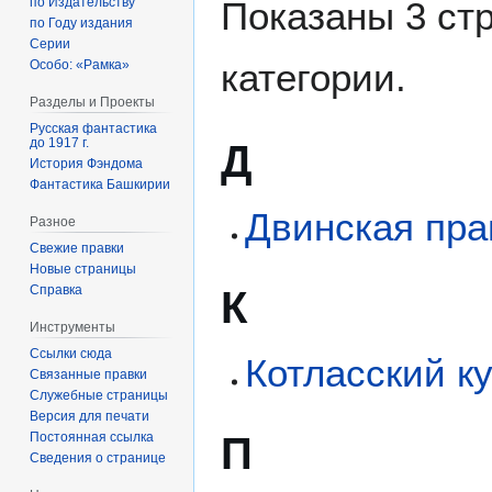
по Издательству
Показаны 3 ст
по Году издания
Серии
категории.
Особо: «Рамка»
Разделы и Проекты
Русская фантастика
до 1917 г.
Д
История Фэндома
Фантастика Башкирии
Двинская пра
Разное
Свежие правки
Новые страницы
Справка
К
Инструменты
Ссылки сюда
Котласский к
Связанные правки
Служебные страницы
Версия для печати
П
Постоянная ссылка
Сведения о странице