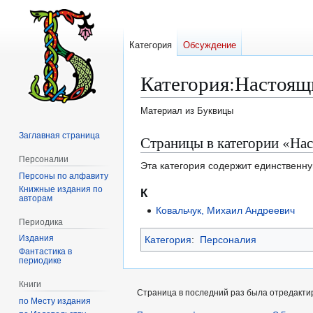
Категория
Обсуждение
Категория
:
Настоящ
Материал из Буквицы
Заглавная страница
Перейти
Перейти
Страницы в категории «На
к
к
Персоналии
Эта категория содержит единственну
навигации
поиску
Персоны по алфавиту
Книжные издания по
К
авторам
Ковальчук, Михаил Андреевич
Периодика
Издания
Категория
:
Персоналия
Фантастика в
периодике
Книги
Страница в последний раз была отредактир
по Месту издания