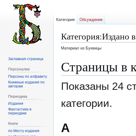
Категория
Обсуждение
Категория
:
Издано в
Материал из Буквицы
Заглавная страница
Перейти
Перейти
Страницы в к
к
к
Персоналии
навигации
поиску
Персоны по алфавиту
Книжные издания по
Показаны 24 с
авторам
Периодика
категории.
Издания
Фантастика в
периодике
А
Книги
по Месту издания