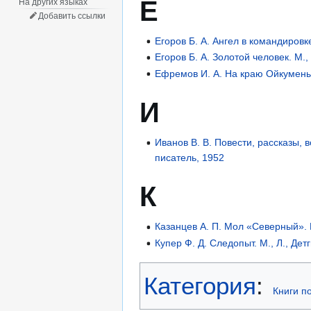
Е
На других языках
Добавить ссылки
Егоров Б. А. Ангел в командировке
Егоров Б. А. Золотой человек. М.
Ефремов И. А. На краю Ойкумены.
И
Иванов В. В. Повести, рассказы, 
писатель, 1952
К
Казанцев А. П. Мол «Северный». 
Купер Ф. Д. Следопыт. М., Л., Дет
Категория
:
Книги п