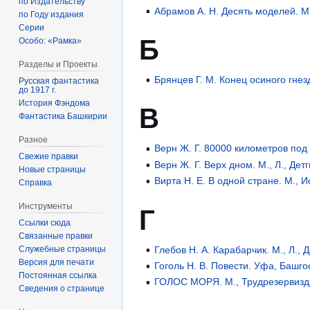
по Издательству
Абрамов А. Н. Десять моделей. М.,
по Году издания
Серии
Б
Особо: «Рамка»
Разделы и Проекты
Брянцев Г. М. Конец осиного гнезд
Русская фантастика
до 1917 г.
История Фэндома
В
Фантастика Башкирии
Разное
Верн Ж. Г. 80000 километров под в
Свежие правки
Верн Ж. Г. Верх дном. М., Л., Детг
Новые страницы
Вирта Н. Е. В одной стране. М., И
Справка
Инструменты
Г
Ссылки сюда
Связанные правки
Служебные страницы
Глебов Н. А. Карабарчик. М., Л., Д
Версия для печати
Гоголь Н. В. Повести. Уфа, Башго
Постоянная ссылка
ГОЛОС МОРЯ. М., Трудрезервизда
Сведения о странице