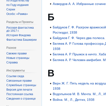
по Издательству
Ахвердов А. А. Избранные сочине
по Году издания
Серии
Б
Особо: «Рамка»
Разделы и Проекты
Байдуков Г. Ф. Разгром вражеской
Русская фантастика
до 1917 г.
Ростиздат, 1938
История Фэндома
Байдуков Г. Ф. Через два полюса. 
Фантастика Башкирии
Беляев А. Р. Голова профессора Д
Разное
1938
Свежие правки
Беляев А. Р. Прыжок в ничто. Хаб
Новые страницы
Беляев А. Р. Человек-амфибия. М.,
Справка
В
Инструменты
Ссылки сюда
Связанные правки
Верн Ж. Г. Пять недель на воздуш
Служебные страницы
1938
Версия для печати
Водопьянов М. В. Мечта. М., Л., И
Постоянная ссылка
Сведения о странице
Война. М., Л., Детгиз, 1938