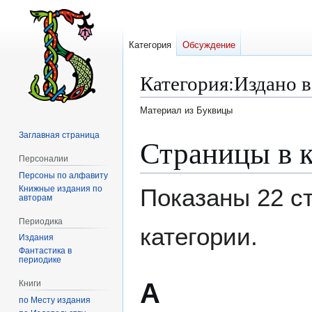
Категория
Обсуждение
Категория
:
Издано в
Материал из Буквицы
Заглавная страница
Перейти
Перейти
Страницы в к
к
к
Персоналии
навигации
поиску
Персоны по алфавиту
Книжные издания по
Показаны 22 с
авторам
Периодика
категории.
Издания
Фантастика в
периодике
А
Книги
по Месту издания