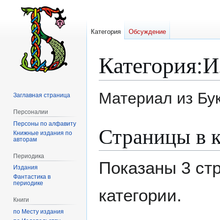
Категория
Обсуждение
Категория
:
И
Материал из Бу
Заглавная страница
Персоналии
Персоны по алфавиту
Перейти
Перейти
Страницы в к
Книжные издания по
к
к
авторам
навигации
поиску
Периодика
Показаны 3 ст
Издания
Фантастика в
периодике
категории.
Книги
по Месту издания