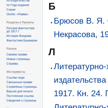
по Издательству
Б
по Году издания
Серии
Особо: «Рамка»
Брюсов В. Я. 
Разделы и Проекты
Русская фантастика
Некрасова, 1
до 1917 г.
История Фэндома
Фантастика Башкирии
Л
Разное
Свежие правки
Новые страницы
Литературно
Справка
Инструменты
издательства
Ссылки сюда
Связанные правки
Служебные страницы
1917. Кн. 24. 
Версия для печати
Постоянная ссылка
Сведения о странице
Литературно