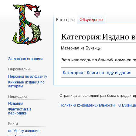
Категория
Обсуждение
Категория
:
Издано в
Материал из Буквицы
Заглавная страница
Перейти
Перейти
Эта категория в данный момент п
к
к
Персоналии
Категория
:
Книги по году издания
навигации
поиску
Персоны по алфавиту
Книжные издания по
авторам
Страница в последний раз была отредактир
Периодика
Издания
Политика конфиденциальности
О Буквица
Фантастика в
периодике
Книги
по Месту издания