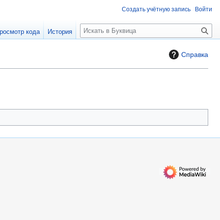
Создать учётную запись
Войти
П
росмотр кода
История
о
и
Справка
с
к