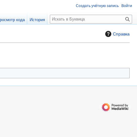
Создать учётную запись
Войти
П
росмотр кода
История
о
и
Справка
с
к