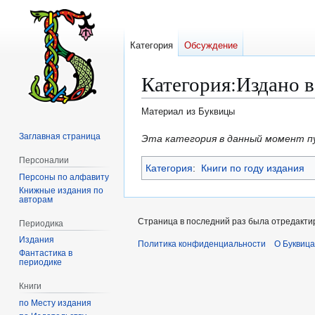
Категория
Обсуждение
Категория
:
Издано в
Материал из Буквицы
Заглавная страница
Перейти
Перейти
Эта категория в данный момент п
к
к
Персоналии
Категория
:
Книги по году издания
навигации
поиску
Персоны по алфавиту
Книжные издания по
авторам
Страница в последний раз была отредактир
Периодика
Издания
Политика конфиденциальности
О Буквица
Фантастика в
периодике
Книги
по Месту издания