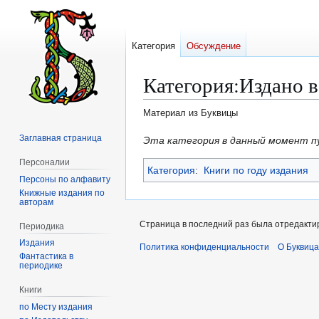
Категория
Обсуждение
Категория
:
Издано в
Материал из Буквицы
Заглавная страница
Перейти
Перейти
Эта категория в данный момент п
к
к
Персоналии
Категория
:
Книги по году издания
навигации
поиску
Персоны по алфавиту
Книжные издания по
авторам
Страница в последний раз была отредактир
Периодика
Издания
Политика конфиденциальности
О Буквица
Фантастика в
периодике
Книги
по Месту издания