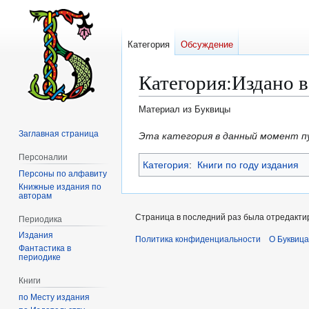
Категория
Обсуждение
Категория
:
Издано в
Материал из Буквицы
Заглавная страница
Перейти
Перейти
Эта категория в данный момент п
к
к
Персоналии
Категория
:
Книги по году издания
навигации
поиску
Персоны по алфавиту
Книжные издания по
авторам
Страница в последний раз была отредактир
Периодика
Издания
Политика конфиденциальности
О Буквица
Фантастика в
периодике
Книги
по Месту издания