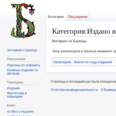
Категория
Обсуждение
Категория
:
Издано в
Материал из Буквицы
Заглавная страница
Перейти
Перейти
Эта категория в данный момент п
к
к
Персоналии
Категория
:
Книги по году издания
навигации
поиску
Персоны по алфавиту
Книжные издания по
авторам
Страница в последний раз была отредактир
Периодика
Издания
Политика конфиденциальности
О Буквица
Фантастика в
периодике
Книги
по Месту издания