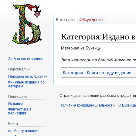
Категория
Обсуждение
Категория
:
Издано в
Материал из Буквицы
Заглавная страница
Перейти
Перейти
Эта категория в данный момент п
к
к
Персоналии
Категория
:
Книги по году издания
навигации
поиску
Персоны по алфавиту
Книжные издания по
авторам
Страница в последний раз была отредактир
Периодика
Издания
Политика конфиденциальности
О Буквица
Фантастика в
периодике
Книги
по Месту издания