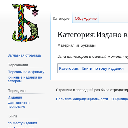
Категория
Обсуждение
Категория
:
Издано в
Материал из Буквицы
Заглавная страница
Перейти
Перейти
Эта категория в данный момент п
к
к
Персоналии
Категория
:
Книги по году издания
навигации
поиску
Персоны по алфавиту
Книжные издания по
авторам
Страница в последний раз была отредактир
Периодика
Издания
Политика конфиденциальности
О Буквица
Фантастика в
периодике
Книги
по Месту издания