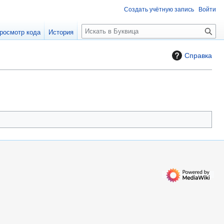
Создать учётную запись
Войти
П
росмотр кода
История
о
и
Справка
с
к