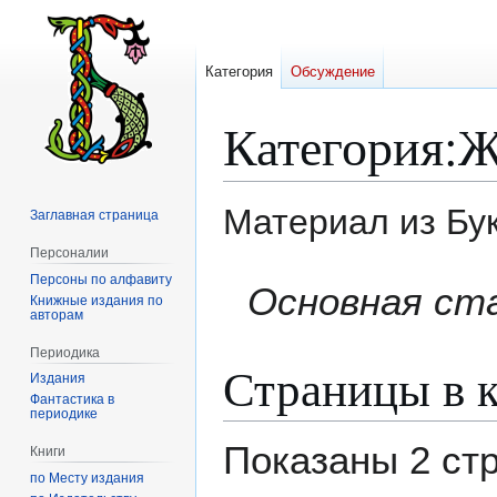
Категория
Обсуждение
Категория
:
Ж
Материал из Бу
Заглавная страница
Персоналии
Персоны по алфавиту
Перейти
Перейти
Основная ст
Книжные издания по
к
к
авторам
навигации
поиску
Периодика
Страницы в 
Издания
Фантастика в
периодике
Показаны 2 ст
Книги
по Месту издания