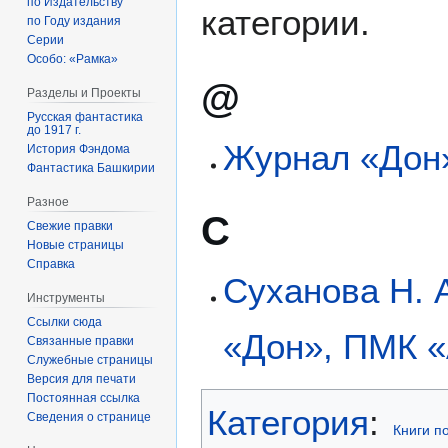
по Издательству
категории.
по Году издания
Серии
Особо: «Рамка»
@
Разделы и Проекты
Русская фантастика
до 1917 г.
Журнал «Дон
История Фэндома
Фантастика Башкирии
Разное
С
Свежие правки
Новые страницы
Справка
Суханова Н. А
Инструменты
Ссылки сюда
«Дон», ПМК «
Связанные правки
Служебные страницы
Версия для печати
Постоянная ссылка
Категория
:
Сведения о странице
Книги п