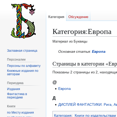
Категория
Обсуждение
Категория
:
Европа
Материал из Буквицы
Заглавная страница
Перейти
Перейти
Основная статья:
Европа
к
к
Персоналии
Страницы в категории «Ев
навигации
поиску
Персоны по алфавиту
Книжные издания по
Показаны 2 страницы из 2, находящи
авторам
@
Периодика
Европа
Издания
Фантастика в
периодике
Д
ДИСПЛЕЙ ФАНТАСТИКИ. Рига, Аво
Книги
по Месту издания
Категория
:
Книги по издательствам