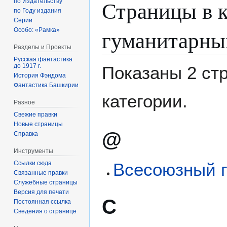
Страницы в 
по Издательству
по Году издания
Серии
гуманитарны
Особо: «Рамка»
Разделы и Проекты
Русская фантастика
до 1917 г.
Показаны 2 ст
История Фэндома
Фантастика Башкирии
категории.
Разное
Свежие правки
Новые страницы
@
Справка
Инструменты
Ссылки сюда
Всесоюзный 
Связанные правки
Служебные страницы
Версия для печати
С
Постоянная ссылка
Сведения о странице