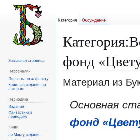
Категория
Обсуждение
Категория
:
В
фонд «Цвет
Заглавная страница
Персоналии
Персоны по алфавиту
Материал из Бу
Книжные издания по
авторам
Перейти
Перейти
Периодика
Основная ст
к
к
Издания
навигации
поиску
Фантастика в
периодике
фонд «Цвет
Книги
по Месту издания