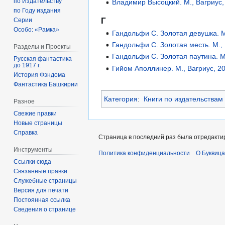
по Издательству
Владимир Высоцкий. М., Вагриус,
по Году издания
Г
Серии
Особо: «Рамка»
Гандольфи С. Золотая девушка. М
Гандольфи С. Золотая месть. М.,
Разделы и Проекты
Гандольфи С. Золотая паутина. М
Русская фантастика
до 1917 г.
Гийом Аполлинер. М., Вагриус, 2
История Фэндома
Фантастика Башкирии
Категория
:
Книги по издательствам
Разное
Свежие правки
Новые страницы
Справка
Страница в последний раз была отредактир
Инструменты
Политика конфиденциальности
О Буквица
Ссылки сюда
Связанные правки
Служебные страницы
Версия для печати
Постоянная ссылка
Сведения о странице