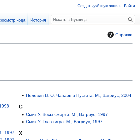
Создать учётную запись
Войти
П
росмотр кода
История
о
и
Справка
с
к
Пелевин В. О. Чапаев и Пустота. М., Вагриус, 2004
 1998
С
Смит У. Весы смерти. М., Вагриус, 1997
Смит У. Глаз тигра. М., Вагриус, 1997
 1. 1997
Х
 2. 1997