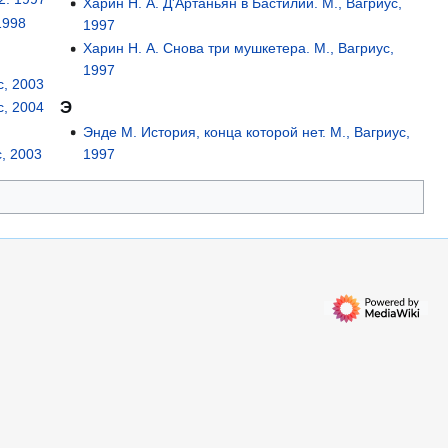
Харин Н. А. Д'Артаньян в Бастилии. М., Вагриус,
1998
1997
Харин Н. А. Снова три мушкетера. М., Вагриус,
1997
с, 2003
Э
с, 2004
Энде М. История, конца которой нет. М., Вагриус,
1997
с, 2003