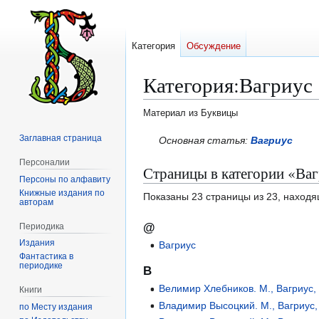
Категория
Обсуждение
Категория
:
Вагриус
Материал из Буквицы
Заглавная страница
Перейти
Перейти
Основная статья:
Вагриус
к
к
Персоналии
Страницы в категории «Ва
навигации
поиску
Персоны по алфавиту
Книжные издания по
Показаны 23 страницы из 23, находя
авторам
@
Периодика
Издания
Вагриус
Фантастика в
периодике
В
Велимир Хлебников. М., Вагриус,
Книги
Владимир Высоцкий. М., Вагриус,
по Месту издания