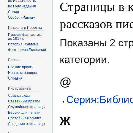
Страницы в 
по Издательству
по Году издания
Серии
рассказов пи
Особо: «Рамка»
Разделы и Проекты
Русская фантастика
до 1917 г.
Показаны 2 ст
История Фэндома
Фантастика Башкирии
категории.
Разное
Свежие правки
Новые страницы
@
Справка
Инструменты
Ссылки сюда
Серия:Библио
Связанные правки
Служебные страницы
Версия для печати
Ж
Постоянная ссылка
Сведения о странице