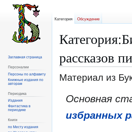
Категория
Обсуждение
Категория
:
Б
рассказов п
Заглавная страница
Персоналии
Персоны по алфавиту
Материал из Бу
Книжные издания по
авторам
Перейти
Перейти
Периодика
Основная ст
к
к
Издания
навигации
поиску
Фантастика в
периодике
избранных р
Книги
по Месту издания