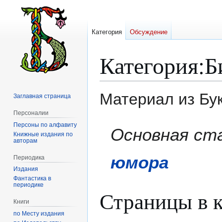
Категория
Обсуждение
Категория
:
Б
Материал из Бу
Заглавная страница
Персоналии
Персоны по алфавиту
Перейти
Перейти
Основная ст
Книжные издания по
к
к
авторам
навигации
поиску
юмора
Периодика
Издания
Фантастика в
периодике
Страницы в к
Книги
по Месту издания