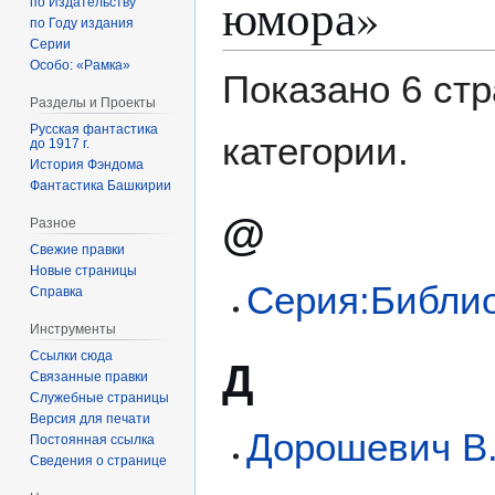
юмора»
по Издательству
по Году издания
Серии
Особо: «Рамка»
Показано 6 стр
Разделы и Проекты
Русская фантастика
категории.
до 1917 г.
История Фэндома
Фантастика Башкирии
@
Разное
Свежие правки
Новые страницы
Серия:Библио
Справка
Инструменты
Ссылки сюда
Д
Связанные правки
Служебные страницы
Версия для печати
Дорошевич В.
Постоянная ссылка
Сведения о странице