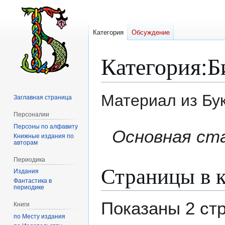
Категория
Обсуждение
Категория
:
Б
Материал из Бу
Заглавная страница
Персоналии
Персоны по алфавиту
Перейти
Перейти
Основная ст
Книжные издания по
к
к
авторам
навигации
поиску
Периодика
Страницы в 
Издания
Фантастика в
периодике
Показаны 2 ст
Книги
по Месту издания