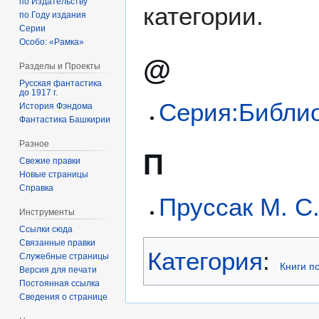
по Издательству
категории.
по Году издания
Серии
Особо: «Рамка»
@
Разделы и Проекты
Русская фантастика
до 1917 г.
Серия:Библи
История Фэндома
Фантастика Башкирии
Разное
П
Свежие правки
Новые страницы
Справка
Пруссак М. С.
Инструменты
Ссылки сюда
Связанные правки
Категория
:
Служебные страницы
Книги п
Версия для печати
Постоянная ссылка
Сведения о странице