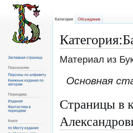
Категория
Обсуждение
Категория
:
Б
Материал из Бу
Заглавная страница
Персоналии
Персоны по алфавиту
Перейти
Перейти
Основная ст
Книжные издания по
к
к
авторам
навигации
поиску
Периодика
Страницы в к
Издания
Фантастика в
периодике
Александров
Книги
по Месту издания