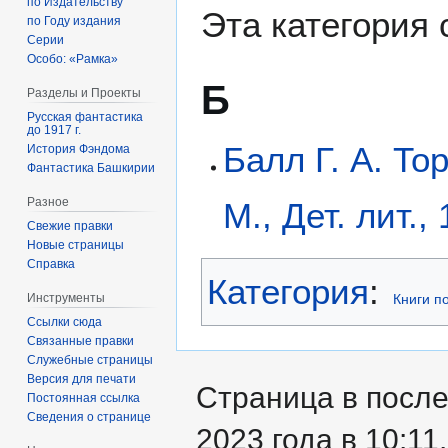
по Издательству
Эта категория
по Году издания
Серии
Особо: «Рамка»
Б
Разделы и Проекты
Русская фантастика
до 1917 г.
Балл Г. А. То
История Фэндома
Фантастика Башкирии
Разное
М., Дет. лит.,
Свежие правки
Новые страницы
Справка
Категория
:
Инструменты
Книги п
Ссылки сюда
Связанные правки
Служебные страницы
Версия для печати
Страница в после
Постоянная ссылка
Сведения о странице
2023 года в 10:11.