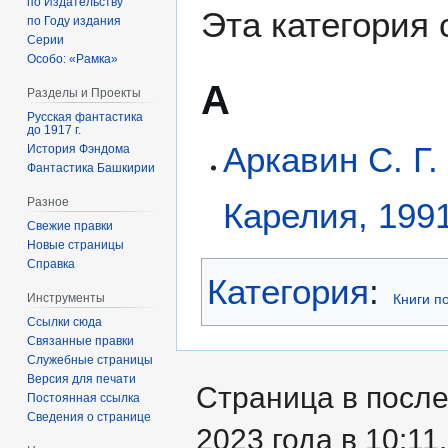
по Издательству
Эта категория
по Году издания
Серии
Особо: «Рамка»
А
Разделы и Проекты
Русская фантастика
до 1917 г.
Аркавин С. Г
История Фэндома
Фантастика Башкирии
Разное
Карелия, 199
Свежие правки
Новые страницы
Справка
Категория
:
Инструменты
Книги п
Ссылки сюда
Связанные правки
Служебные страницы
Версия для печати
Страница в после
Постоянная ссылка
Сведения о странице
2023 года в 10:11.