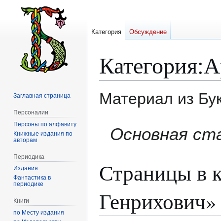
Категория
Обсуждение
Категория
:
А
Материал из Бу
Заглавная страница
Персоналии
Персоны по алфавиту
Перейти
Перейти
Основная ст
Книжные издания по
к
к
авторам
навигации
поиску
Периодика
Страницы в к
Издания
Фантастика в
периодике
Генрихович»
Книги
по Месту издания