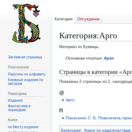
Категория
Обсуждение
Категория
:
Арго
Материал из Буквицы
Заглавная страница
Перейти
Перейти
Основная статья:
Арго
к
к
Персоналии
Страницы в категории «Ар
навигации
поиску
Персоны по алфавиту
Книжные издания по
Показаны 2 страницы из 2, находящи
авторам
@
Периодика
Арго
Издания
Фантастика в
периодике
П
Панасенко С. Б. Повелитель праха
Книги
по Месту издания
Категория
:
Книги по издательствам