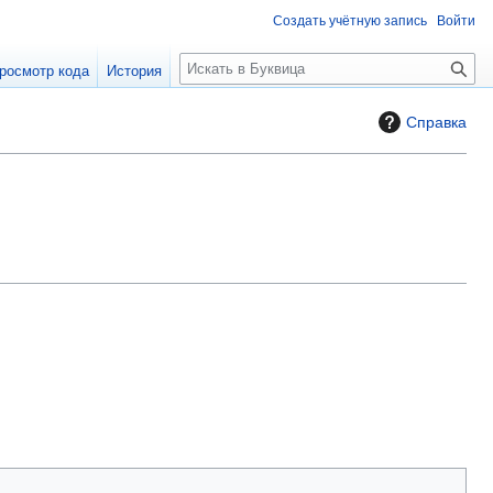
Создать учётную запись
Войти
П
росмотр кода
История
о
и
Справка
с
к