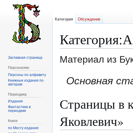
Категория
Обсуждение
Категория
:
А
Материал из Бу
Заглавная страница
Персоналии
Персоны по алфавиту
Перейти
Перейти
Основная ст
Книжные издания по
к
к
авторам
навигации
поиску
Периодика
Страницы в 
Издания
Фантастика в
периодике
Яковлевич»
Книги
по Месту издания