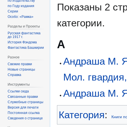
по Издательству
Показаны 2 ст
по Году издания
Серии
Особо: «Рамка»
категории.
Разделы и Проекты
Русская фантастика
до 1917 г.
А
История Фэндома
Фантастика Башкирии
Разное
Андраша М. Я
Свежие правки
Новые страницы
Мол. гвардия
Справка
Инструменты
Андраша М. Я
Ссылки сюда
Связанные правки
Служебные страницы
Версия для печати
Категория
:
Постоянная ссылка
Книги п
Сведения о странице