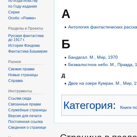
по Издательству
по Году издания
А
Серии
Особо: «Рамка»
Антология фантастических рассказ
Разделы и Проекты
Русская фантастика
Б
до 1917 г.
История Фэндома
Фантастика Башкирии
Бандагал. М., Мир, 1970
Разное
Безжалостное небо. М., Правда, 
Свежие правки
Новые страницы
Д
Справка
Двое на озере Кумран. М., Мир, 
Инструменты
Ссылки сюда
Категория
:
Связанные правки
Книги п
Служебные страницы
Версия для печати
Постоянная ссылка
Сведения о странице