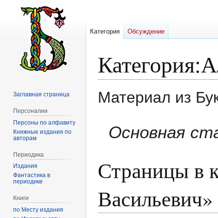
Категория
Обсуждение
Категория
:
А
Материал из Бу
Заглавная страница
Персоналии
Персоны по алфавиту
Перейти
Перейти
Основная ст
Книжные издания по
к
к
авторам
навигации
поиску
Периодика
Страницы в к
Издания
Фантастика в
периодике
Васильевич»
Книги
по Месту издания